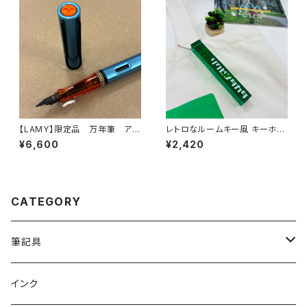
【LAMY】限定品 万年筆 アル
レトロなルームキー風 キーホル
スター (デニム)
ダー（グリーン）
¥6,600
¥2,420
CATEGORY
筆記具
ガラスペン
インク