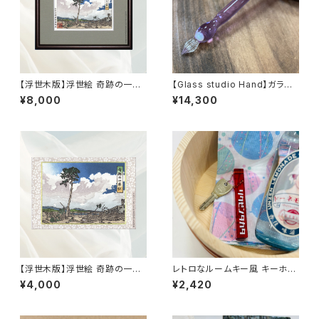
【浮世木版】浮世絵 奇跡の一本
【Glass studio Hand】ガラス
松（小型版）27cm×22cm
ペン 霞（パープル）
¥8,000
¥14,300
【浮世木版】浮世絵 奇跡の一本
レトロなルームキー風 キーホル
松（紙フレーム版）16.5cm×11.5
ダー（レッド）
¥4,000
¥2,420
cm