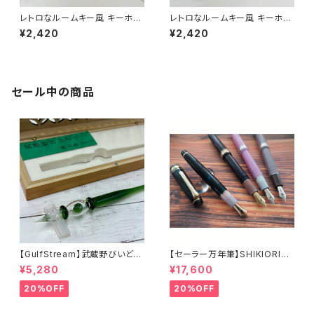
レトロなルームキー風 キーホル
レトロなルームキー風 キーホル
ダー（ピンク）
ダー（イエロー）
¥2,420
¥2,420
セール中の商品
【GulfStream】武蔵野びいどろ
【セーラー万年筆】SHIKIORIー
ガラスペン（狭山茶グリーン）
四季織ー 山水（中細）
¥5,280
¥17,600
20%OFF
20%OFF