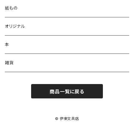
万年筆
紙もの
多機能ボールペン
オリジナル
単色ボールペン
本
シャーペンシル
雑貨
商品一覧に戻る
© 伊東文具店