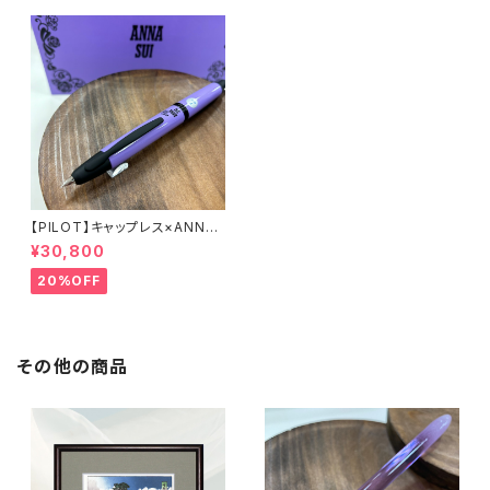
【PILOT】キャップレス×ANNAS
UI万年筆
¥30,800
20%OFF
その他の商品