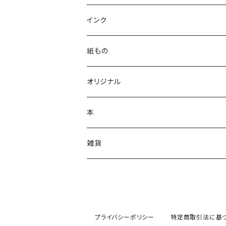
ガラスペン
インク
万年筆
紙もの
多機能ボールペン
オリジナル
単色ボールペン
本
シャーペンシル
雑貨
プライバシーポリシー
特定商取引法に基