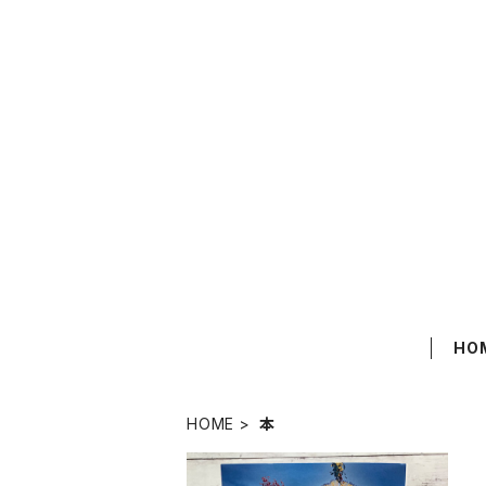
HO
HOME
本