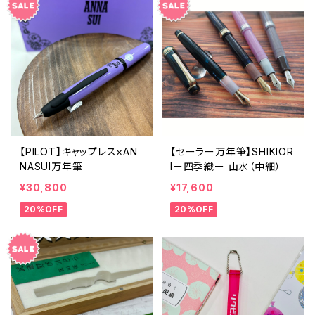
【PILOT】キャップレス×AN
【セーラー万年筆】SHIKIOR
NASUI万年筆
Iー四季織ー 山水（中細）
¥30,800
¥17,600
20%OFF
20%OFF