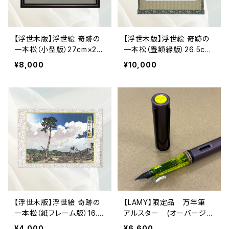
【浮世木版】浮世絵 奇跡の
【浮世木版】浮世絵 奇跡の
一本松（小型版）27cm×22
一本松（畳額縁版）26.5cm
cm
×26.5cm
¥8,000
¥10,000
【浮世木版】浮世絵 奇跡の
【LAMY】限定品 万年筆
一本松（紙フレーム版）16.5
アルスター (オーバージー
cm×11.5cm
ン)
¥4,000
¥6,600