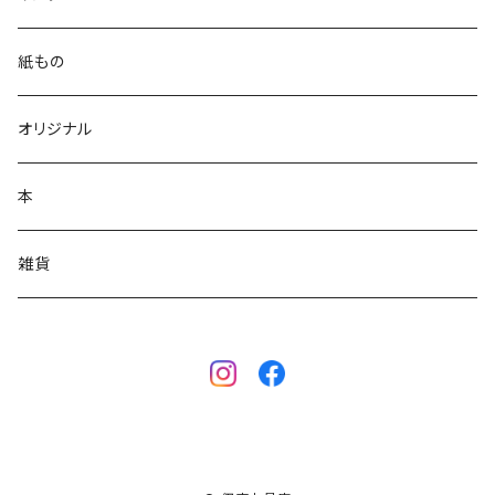
万年筆
紙もの
多機能ボールペン
オリジナル
単色ボールペン
本
シャーペンシル
雑貨