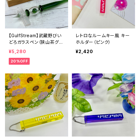
【GulfStream】武蔵野びい
レトロなルームキー風 キー
どろガラスペン（狭山茶グリ
ホルダー（ピンク）
ーン）
¥5,280
¥2,420
20%OFF