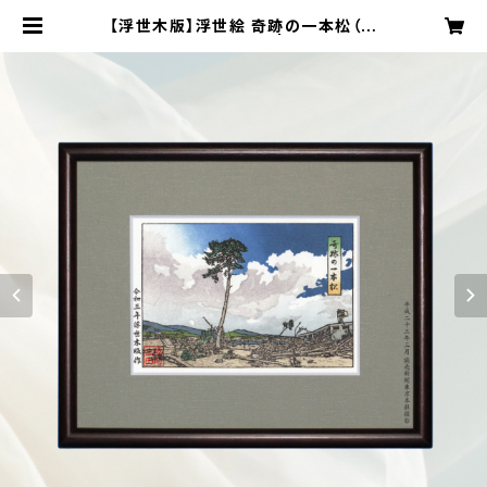
【浮世木版】浮世絵 奇跡の一本松（小
型版）27cm×22cm | 伊東文具店