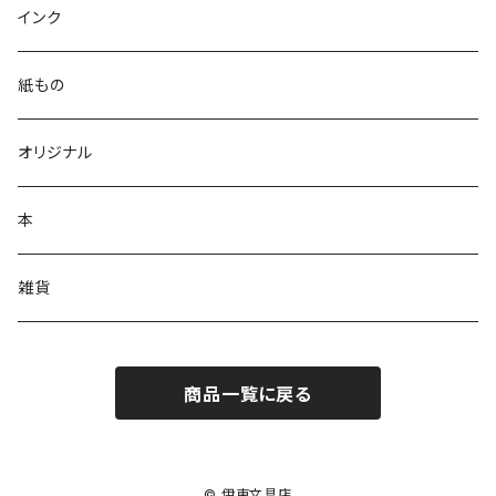
ガラスペン
インク
万年筆
紙もの
多機能ボールペン
オリジナル
単色ボールペン
本
シャーペンシル
雑貨
商品一覧に戻る
© 伊東文具店