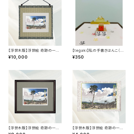
【浮世木版】浮世絵 奇跡の一本
【tegaki】私の手書きはんこ（ど
松（畳額縁版）26.5cm×26.5c
きどき）
¥10,000
¥350
m
【浮世木版】浮世絵 奇跡の一本
【浮世木版】浮世絵 奇跡の一本
松（小型版）27cm×22cm
松（紙フレーム版）16.5cm×11.5