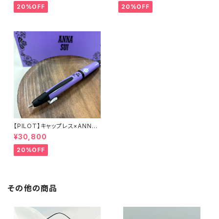
20%OFF
20%OFF
【PILOT】キャップレス×ANNAS
UI万年筆
¥30,800
20%OFF
その他の商品