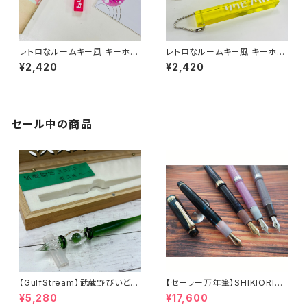
レトロなルームキー風 キーホル
レトロなルームキー風 キーホル
ダー（ピンク）
ダー（イエロー）
¥2,420
¥2,420
セール中の商品
【GulfStream】武蔵野びいどろ
【セーラー万年筆】SHIKIORIー
ガラスペン（狭山茶グリーン）
四季織ー 山水（中細）
¥5,280
¥17,600