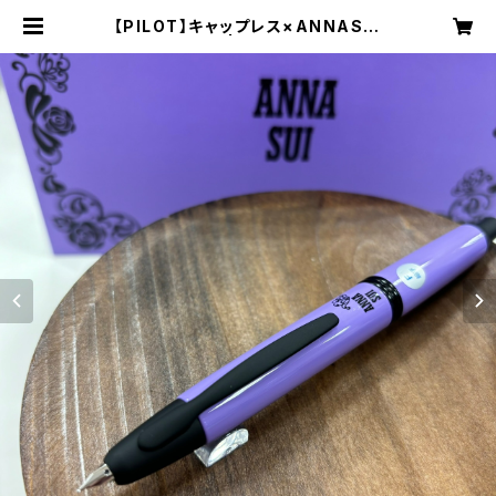
【PILOT】キャップレス×ANNASUI
万年筆 | 伊東文具店