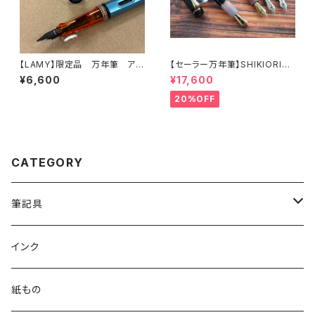
【LAMY】限定品 万年筆 アル
【セーラー万年筆】SHIKIORIー
スター (デニム)
四季織ー 山水（中細）
¥6,600
¥17,600
20%OFF
CATEGORY
筆記具
ガラスペン
インク
万年筆
紙もの