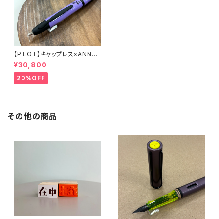
【PILOT】キャップレス×ANNAS
UI万年筆
¥30,800
20%OFF
その他の商品