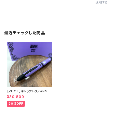
通報する
最近チェックした商品
【PILOT】キャップレス×ANNAS
UI万年筆
¥30,800
20%OFF