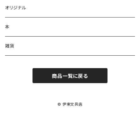
多機能ボールペン
オリジナル
単色ボールペン
本
シャーペンシル
雑貨
商品一覧に戻る
© 伊東文具店