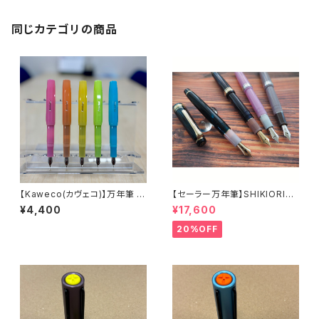
同じカテゴリの商品
【Kaweco(カヴェコ)】万年筆 フ
【セーラー万年筆】SHIKIORIー
ロステッドスポーツ
四季織ー 山水（中細）
¥4,400
¥17,600
20%OFF