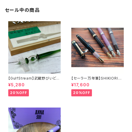
セール中の商品
【GulfStream】武蔵野びいどろ
【セーラー万年筆】SHIKIORIー
ガラスペン（狭山茶グリーン）
四季織ー 山水（中細）
¥5,280
¥17,600
20%OFF
20%OFF