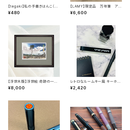
【tegaki】私の手書きはんこ（在
【LAMY】限定品 万年筆 アル
中・横）
スター (オーバージーン)
¥480
¥6,600
【浮世木版】浮世絵 奇跡の一本
レトロなルームキー風 キーホル
松（小型版）27cm×22cm
ダー（ブラック）
¥8,000
¥2,420