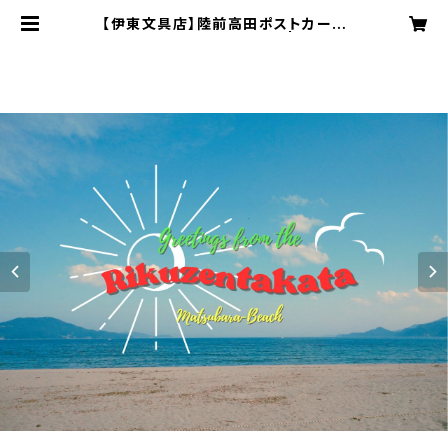
【伊東文具店】陸前高田ポストカード
（高田松原海水浴場）1枚入 | 伊東文
具店