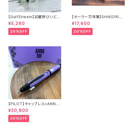
【GulfStream】武蔵野びいどろ
【セーラー万年筆】SHIKIORIー
ガラスペン（狭山茶グリーン）
四季織ー 山水（中細）
¥5,280
¥17,600
20%OFF
20%OFF
【PILOT】キャップレス×ANNAS
UI万年筆
¥30,800
20%OFF