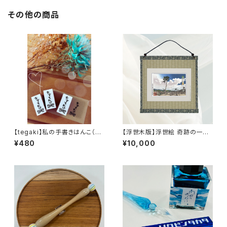
その他の商品
【tegaki】私の手書きはんこ（お
【浮世木版】浮世絵 奇跡の一本
すそわけ）
松（畳額縁版）26.5cm×26.5c
¥480
¥10,000
m