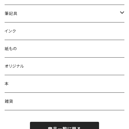
筆記具
ガラスペン
インク
万年筆
紙もの
多機能ボールペン
オリジナル
単色ボールペン
本
シャーペンシル
雑貨